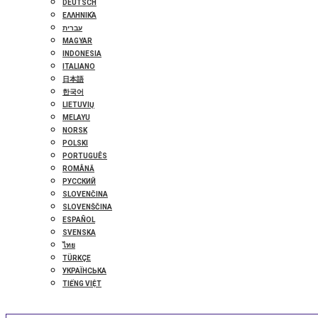
DEUTSCH
ΕΛΛΗΝΙΚΆ
עברית
MAGYAR
INDONESIA
ITALIANO
日本語
한국어
LIETUVIŲ
MELAYU
NORSK
POLSKI
PORTUGUÊS
ROMÂNĂ
РУССКИЙ
SLOVENČINA
SLOVENŠČINA
ESPAÑOL
SVENSKA
ไทย
TÜRKÇE
УКРАЇНСЬКА
TIẾNG VIỆT