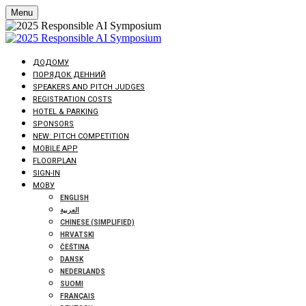
Menu
ДОДОМУ
ПОРЯДОК ДЕННИЙ
SPEAKERS AND PITCH JUDGES
REGISTRATION COSTS
HOTEL & PARKING
SPONSORS
NEW: PITCH COMPETITION
MOBILE APP
FLOORPLAN
SIGN-IN
МОВУ
ENGLISH
العربية
CHINESE (SIMPLIFIED)
HRVATSKI
ČEŠTINA
DANSK
NEDERLANDS
SUOMI
FRANÇAIS