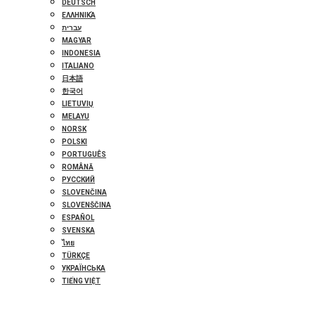
DEUTSCH
ΕΛΛΗΝΙΚΆ
עברית
MAGYAR
INDONESIA
ITALIANO
日本語
한국어
LIETUVIŲ
MELAYU
NORSK
POLSKI
PORTUGUÊS
ROMÂNĂ
РУССКИЙ
SLOVENČINA
SLOVENŠČINA
ESPAÑOL
SVENSKA
ไทย
TÜRKÇE
УКРАЇНСЬКА
TIẾNG VIỆT