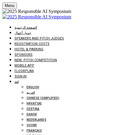
Menu
الصفحة الرئيسية
جدول أعمال
SPEAKERS AND PITCH JUDGES
REGISTRATION COSTS
HOTEL & PARKING
SPONSORS
NEW: PITCH COMPETITION
MOBILE APP
FLOORPLAN
SIGN-IN
لغة
ENGLISH
العربية
CHINESE (SIMPLIFIED)
HRVATSKI
ČEŠTINA
DANSK
NEDERLANDS
SUOMI
FRANÇAIS