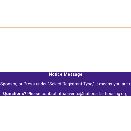
egin New Registrati
Enter your email address to continue to registration.
Notice Message
 Sponsor, or Press under "Select Registrant Type," it means you are re
Questions?
Please contact nfhaevents@nationalfairhousing.org.