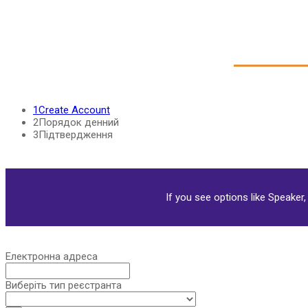
B
1
Create Account
2
Порядок денний
3
Підтвердження
If you see options like Speaker,
Електронна адреса
Виберіть тип реєстранта