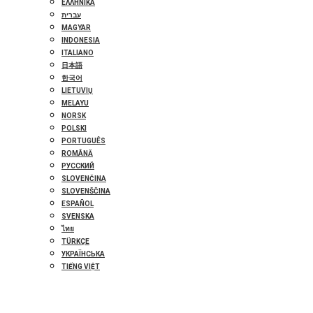
ΕΛΛΗΝΙΚΆ
עברית
MAGYAR
INDONESIA
ITALIANO
日本語
한국어
LIETUVIŲ
MELAYU
NORSK
POLSKI
PORTUGUÊS
ROMÂNĂ
РУССКИЙ
SLOVENČINA
SLOVENŠČINA
ESPAÑOL
SVENSKA
ไทย
TÜRKÇE
УКРАЇНСЬКА
TIẾNG VIỆT